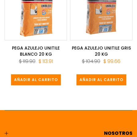
PEGA AZULEJO UNITILE
PEGA AZULEJO UNITILE GRIS
BLANCO 20 KG
20 KG
$ 119.90
$ 113.91
$ 104.90
$ 99.66
AÑADIR AL CARRITO
AÑADIR AL CARRITO
NOSOTROS