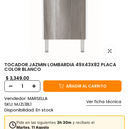
Haz clic para
TOCADOR JAZMIN LOMBARDIA 49X43X82 PLACA
COLOR BLANCO
$ 3,349.00
AÑADIR AL CARRITO
Vendedor:
MARSELLA
Ver ficha técnica
SKU:
MJZL1BL1
Disponibilidad:
En stock
Pide en las siguientes
3h 30m
y recíbelo el
Martes, 11 Agosto