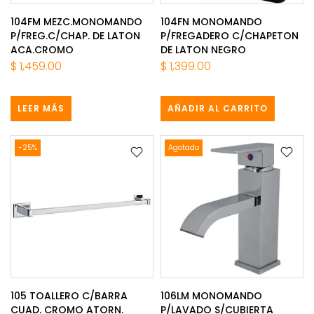
104FM MEZC.MONOMANDO
104FN MONOMANDO
P/FREG.C/CHAP. DE LATON
P/FREGADERO C/CHAPETON
ACA.CROMO
DE LATON NEGRO
$ 1,459.00
$ 1,399.00
LEER MÁS
AÑADIR AL CARRITO
-25%
Agotado
105 TOALLERO C/BARRA
106LM MONOMANDO
CUAD. CROMO ATORN.
P/LAVADO S/CUBIERTA