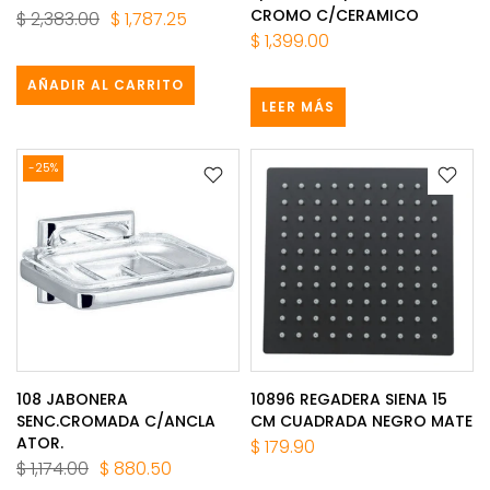
CROMO C/CERAMICO
$ 2,383.00
$ 1,787.25
$ 1,399.00
AÑADIR AL CARRITO
LEER MÁS
-25%
108 JABONERA
10896 REGADERA SIENA 15
SENC.CROMADA C/ANCLA
CM CUADRADA NEGRO MATE
ATOR.
$ 179.90
$ 1,174.00
$ 880.50