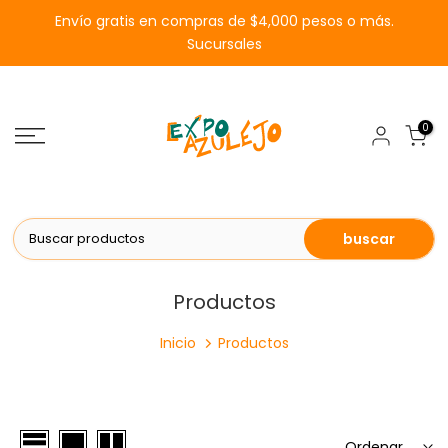
Saltar
Envío gratis en compras de $4,000 pesos o más.
al
Sucursales
contenido
0
buscar
Productos
Inicio
Productos
Ordenar