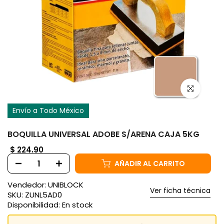
Haz clic para
Envío a Todo México
BOQUILLA UNIVERSAL ADOBE S/ARENA CAJA 5KG
$ 224.90
AÑADIR AL CARRITO
Vendedor:
UNIBLOCK
Ver ficha técnica
SKU:
ZUNL5AD0
Disponibilidad:
En stock