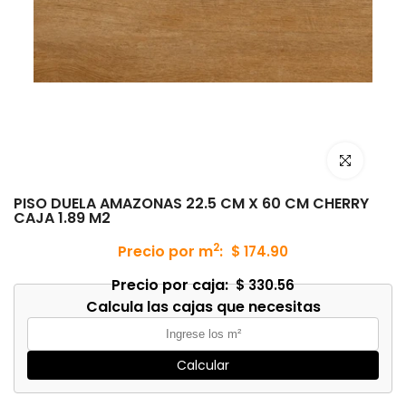
Haz clic para
PISO DUELA AMAZONAS 22.5 CM X 60 CM CHERRY
CAJA 1.89 M2
2
Precio por m
:
$ 174.90
Precio por caja:
$ 330.56
Calcula las cajas que necesitas
Calcular