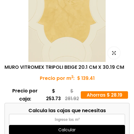
Haz clic para
MURO VITROMEX TRIPOLI BEIGE 20.1 CM X 30.19 CM
2
Precio por m
:
$ 139.41
Precio por
$
$
Ahorras $ 28.19
caja:
253.73
281.92
Calcula las cajas que necesitas
Calcular