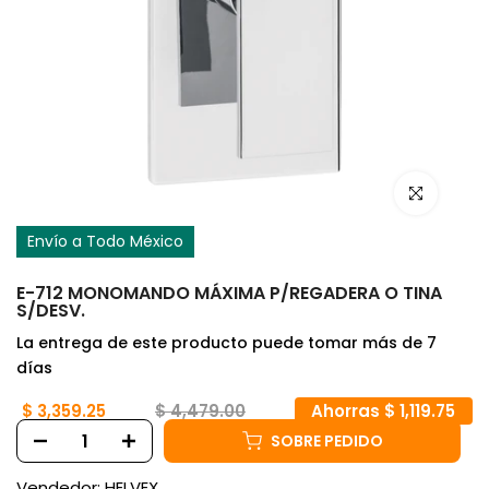
Haz clic para
Envío a Todo México
E-712 MONOMANDO MÁXIMA P/REGADERA O TINA
S/DESV.
La entrega de este producto puede tomar más de 7
días
$ 3,359.25
$ 4,479.00
Ahorras $ 1,119.75
SOBRE PEDIDO
Vendedor:
HELVEX