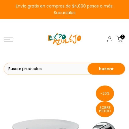
Saltar
Envío gratis en compras de $4,000 pesos o más.
al
Sucursales
contenido
0
buscar
-25%
SOBRE
PEDIDO