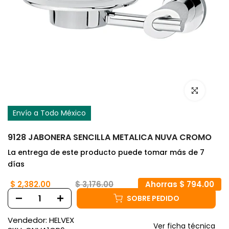
Haz clic para
Envío a Todo México
9128 JABONERA SENCILLA METALICA NUVA CROMO
La entrega de este producto puede tomar más de 7
días
$ 2,382.00
$ 3,176.00
Ahorras $ 794.00
SOBRE PEDIDO
Vendedor:
HELVEX
Ver ficha técnica