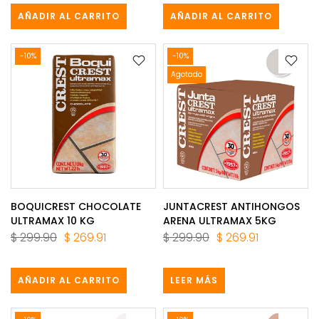
AÑADIR AL CARRITO
AÑADIR AL CARRITO
-10%
-10%
Agotado
BOQUICREST CHOCOLATE
JUNTACREST ANTIHONGOS
ULTRAMAX 10 KG
ARENA ULTRAMAX 5KG
$ 299.90
$ 269.91
$ 299.90
$ 269.91
AÑADIR AL CARRITO
LEER MÁS