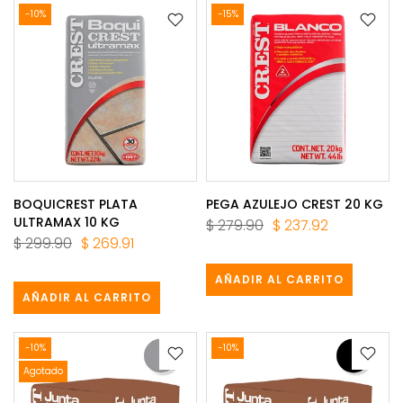
-10%
-15%
BOQUICREST PLATA
PEGA AZULEJO CREST 20 KG
ULTRAMAX 10 KG
$ 279.90
$ 237.92
$ 299.90
$ 269.91
AÑADIR AL CARRITO
AÑADIR AL CARRITO
-10%
-10%
Agotado