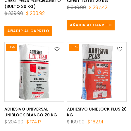
CREST PEGA PORCELANATO
CREST TOTAL 20 KG
(BULTO 20 KG)
$ 349.90
$ 297.42
$ 339.90
$ 288.92
AÑADIR AL CARRITO
AÑADIR AL CARRITO
-15%
-10%
ADHESIVO UNIVERSAL
ADHESIVO UNIBLOCK PLUS 20
UNIBLOCK BLANCO 20 KG
KG
$ 204.90
$ 174.17
$ 169.90
$ 152.91