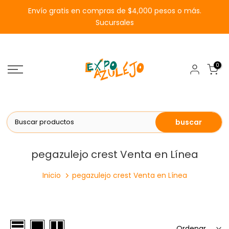
Saltar
Envío gratis en compras de $4,000 pesos o más.
al
Sucursales
contenido
0
buscar
pegazulejo crest Venta en Línea
Inicio
pegazulejo crest Venta en Línea
Ordenar