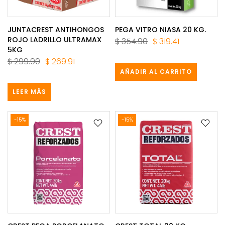
JUNTACREST ANTIHONGOS
PEGA VITRO NIASA 20 KG.
ROJO LADRILLO ULTRAMAX
$ 354.90
$ 319.41
5KG
$ 299.90
$ 269.91
AÑADIR AL CARRITO
LEER MÁS
-15%
-15%