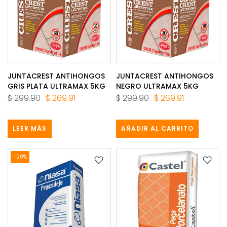
JUNTACREST ANTIHONGOS
JUNTACREST ANTIHONGOS
GRIS PLATA ULTRAMAX 5KG
NEGRO ULTRAMAX 5KG
$ 299.90
$ 269.91
$ 299.90
$ 269.91
LEER MÁS
AÑADIR AL CARRITO
-20%