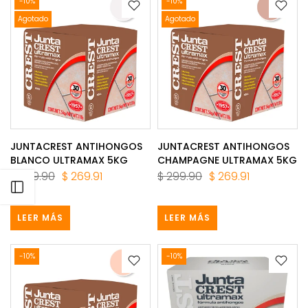
-10%
-10%
Agotado
Agotado
JUNTACREST ANTIHONGOS
JUNTACREST ANTIHONGOS
BLANCO ULTRAMAX 5KG
CHAMPAGNE ULTRAMAX 5KG
$ 299.90
$ 269.91
$ 299.90
$ 269.91
Abrir barra lateral
LEER MÁS
LEER MÁS
-10%
-10%