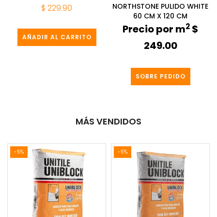
NORTHSTONE PULIDO WHITE
$ 229.90
60 CM X 120 CM
2
Precio por m
$
AÑADIR AL CARRITO
249.00
SOBRE PEDIDO
MÁS VENDIDOS
-5%
-5%