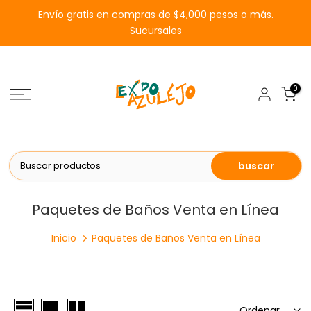
Saltar
Envío gratis en compras de $4,000 pesos o más.
al
Sucursales
contenido
0
buscar
Paquetes de Baños Venta en Línea
Inicio
Paquetes de Baños Venta en Línea
Ordenar