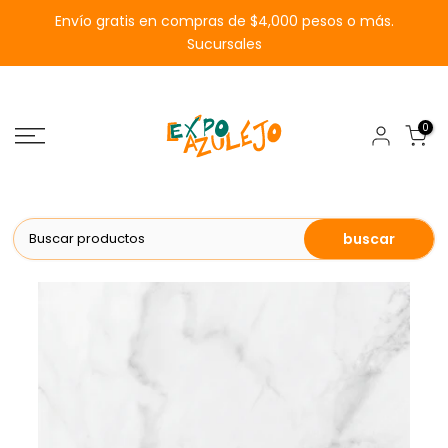
Saltar
Envío gratis en compras de $4,000 pesos o más.
al
Sucursales
contenido
0
buscar