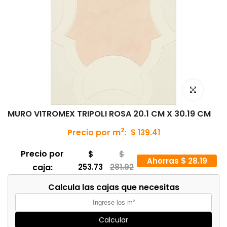
Haz clic para
MURO VITROMEX TRIPOLI ROSA 20.1 CM X 30.19 CM
2
Precio por m
:
$ 139.41
Precio por
$
$
Ahorras $ 28.19
caja:
253.73
281.92
Calcula las cajas que necesitas
Calcular