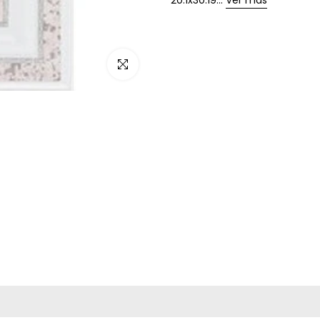
20.1x30.19...
Ver más
Haz clic para ampliar