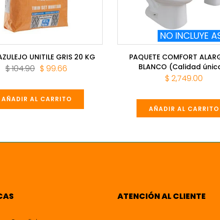
NO INCLUYE A
AZULEJO UNITILE GRIS 20 KG
PAQUETE COMFORT ALAR
BLANCO (Calidad únic
$ 104.90
$ 99.66
$ 2,749.00
AÑADIR AL CARRITO
AÑADIR AL CARRITO
CAS
ATENCIÓN AL CLIENTE