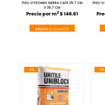
45 CM X
PISO VITROMEX SIERRA CAFE 35.7 CM
PISO V
X 35.7 CM
2
9.90
Precio por m
$ 146.61
Pre
AÑADIR AL CARRITO
-5%
-5%