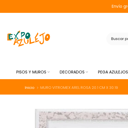
Saltar
Envío g
al
contenido
PISOS Y MUROS
DECORADOS
PEGA AZULEJOS
Inicio
MURO VITROMEX AREL ROSA 20.1 CM X 30.19