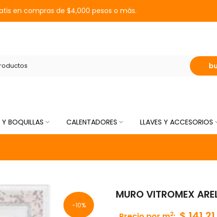
ratis en compras de $4,000 pesos o más.
b
 Y BOQUILLAS
CALENTADORES
LLAVES Y ACCESORIOS
MURO VITROMEX AREL 
-10%
$ 141.21
2
Precio por m
: