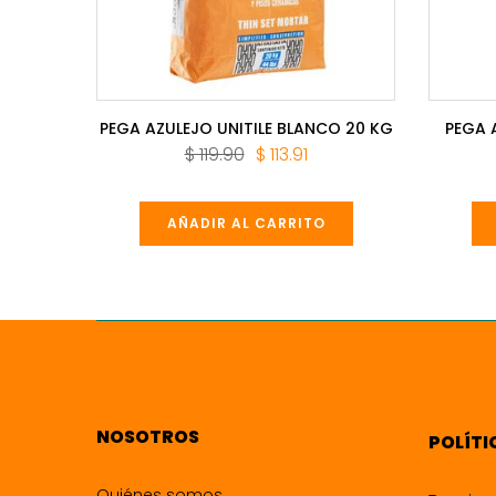
0.1 CM
PEGA AZULEJO UNITILE BLANCO 20 KG
PEGA 
$ 119.90
$ 113.91
5.41
AÑADIR AL CARRITO
NOSOTROS
POLÍTI
Quiénes somos