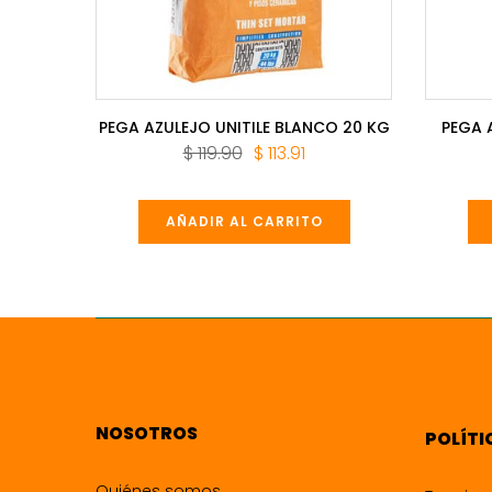
0.1 CM
PEGA AZULEJO UNITILE BLANCO 20 KG
PEGA 
$ 119.90
$ 113.91
5.41
AÑADIR AL CARRITO
NOSOTROS
POLÍTI
Quiénes somos