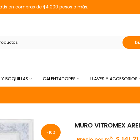
ratis en compras de $4,000 pesos o más.
b
 Y BOQUILLAS
CALENTADORES
LLAVES Y ACCESORIOS
MURO VITROMEX AREL 
-10%
$ 141.21
2
Precio por m
: