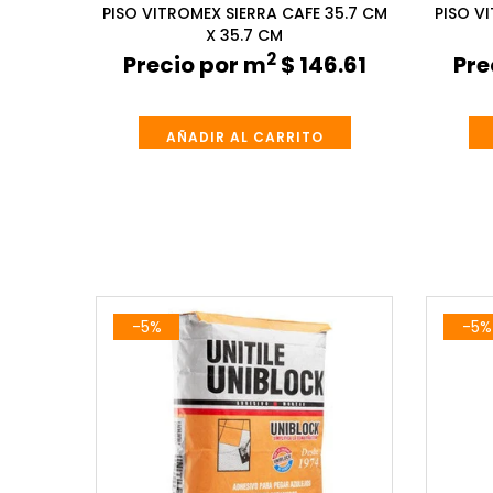
45 CM X
PISO VITROMEX SIERRA CAFE 35.7 CM
PISO V
X 35.7 CM
2
9.90
Precio por m
$ 146.61
Pre
AÑADIR AL CARRITO
-5%
-5%