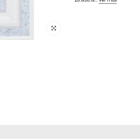
20.1x30.19...
Ver más
Haz clic para ampliar