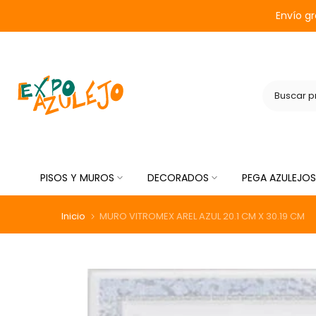
Saltar
Envío g
al
contenido
PISOS Y MUROS
DECORADOS
PEGA AZULEJOS
Inicio
MURO VITROMEX AREL AZUL 20.1 CM X 30.19 CM