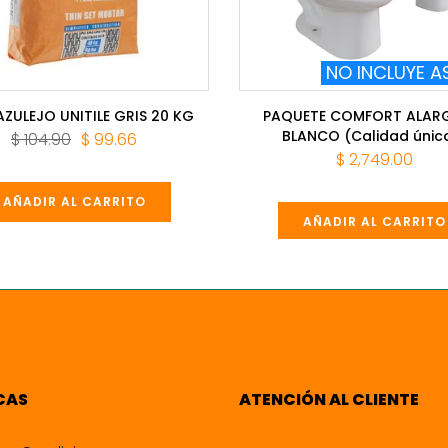
NO INCLUYE A
AZULEJO UNITILE GRIS 20 KG
PAQUETE COMFORT ALAR
BLANCO (Calidad únic
$ 104.90
$ 99.66
$ 2,749.00
AÑADIR AL CARRITO
AÑADIR AL CARRITO
CAS
ATENCIÓN AL CLIENTE