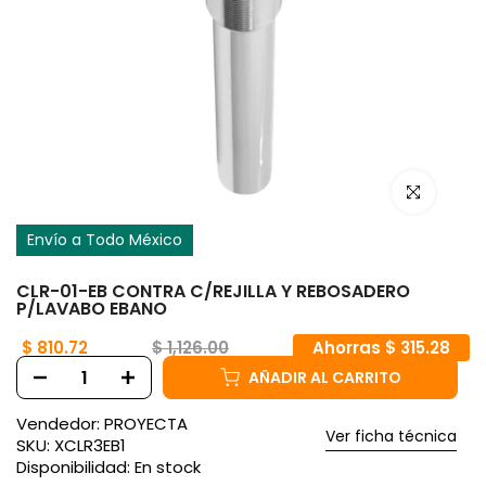
Haz clic para
Envío a Todo México
CLR-01-EB CONTRA C/REJILLA Y REBOSADERO
P/LAVABO EBANO
$ 810.72
$ 1,126.00
Ahorras $ 315.28
AÑADIR AL CARRITO
Vendedor:
PROYECTA
Ver ficha técnica
SKU:
XCLR3EB1
Disponibilidad:
En stock