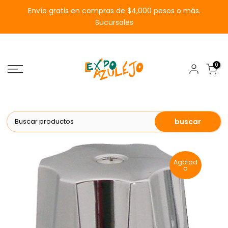
Saltar
Envío gratis en compras de $4,000 pesos o más.
al
Sucursales
contenido
0
buscar
Agotad
o