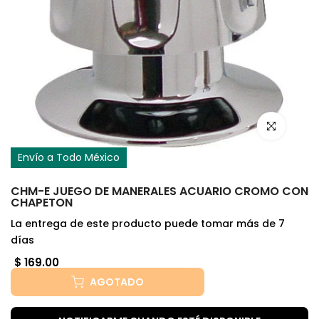
Haz clic para
Envío a Todo México
CHM-E JUEGO DE MANERALES ACUARIO CROMO CON
CHAPETON
La entrega de este producto puede tomar más de 7
días
$ 169.00
AGOTADO