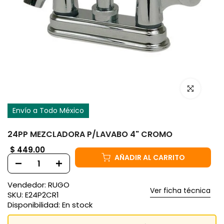
Haz clic para
Envío a Todo México
24PP MEZCLADORA P/LAVABO 4" CROMO
$ 449.00
AÑADIR AL CARRITO
Vendedor:
RUGO
Ver ficha técnica
SKU:
E24P2CR1
Disponibilidad:
En stock