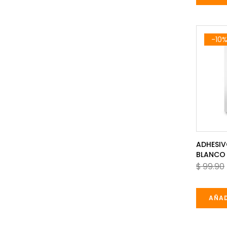
-10
ADHESI
BLANCO
$ 99.90
AÑAD