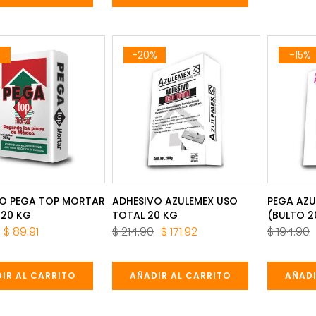
%
-20%
-15%
VO PEGA TOP MORTAR
ADHESIVO AZULEMEX USO
PEGA AZU
 20 KG
TOTAL 20 KG
(BULTO 2
$ 89.91
$ 214.90
$ 171.92
$ 194.90
IR AL CARRITO
AÑADIR AL CARRITO
AÑADI