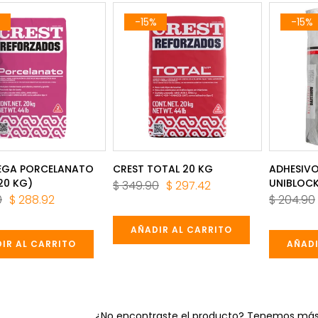
%
-15%
-15%
PEGA PORCELANATO
CREST TOTAL 20 KG
ADHESIVO
20 KG)
UNIBLOCK
$ 349.90
$ 297.42
0
$ 288.92
$ 204.90
AÑADIR AL CARRITO
IR AL CARRITO
AÑADI
¿No encontraste el producto? Tenemos más