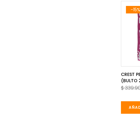
-15
CREST 
(BULTO 
$ 339.9
AÑAD