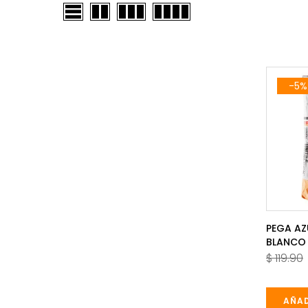
-5%
PEGA AZ
BLANCO
$ 119.90
AÑAD