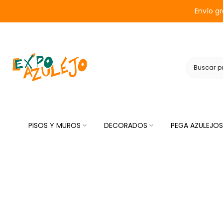
Saltar
Envío g
al
contenido
PISOS Y MUROS
DECORADOS
PEGA AZULEJOS