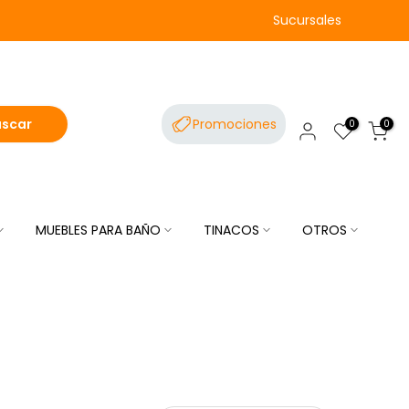
Sucursales
uscar
Promociones
0
0
MUEBLES PARA BAÑO
TINACOS
OTROS