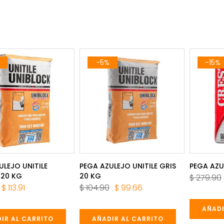
-5%
-15%
ULEJO UNITILE
PEGA AZULEJO UNITILE GRIS
PEGA AZU
 20 KG
20 KG
$ 279.90
$ 113.91
$ 104.90
$ 99.66
AÑADI
IR AL CARRITO
AÑADIR AL CARRITO